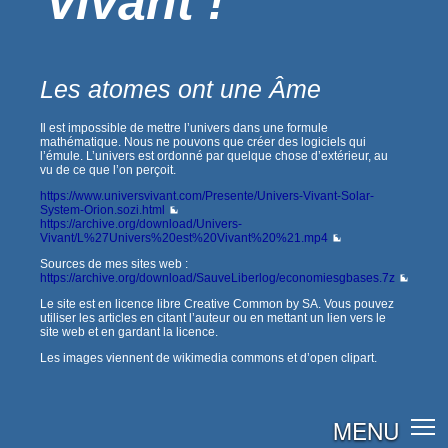
Vivant !
Les atomes ont une Âme
Il est impossible de mettre l’univers dans une formule
mathématique. Nous ne pouvons que créer des logiciels qui
l’émule. L’univers est ordonné par quelque chose d’extérieur, au
vu de ce que l’on perçoit.
https://www.universvivant.com/Presente/Univers-Vivant-Solar-
System-Orion.sozi.html
https://archive.org/download/Univers-
Vivant/L%27Univers%20est%20Vivant%20%21.mp4
Sources de mes sites web :
https://archive.org/download/SauveLiberlog/economiesgbases.7z
Le site est en licence libre Creative Common by SA. Vous pouvez
utiliser les articles en citant l’auteur ou en mettant un lien vers le
site web et en gardant la licence.
Les images viennent de wikimedia commons et d’open clipart.
MENU