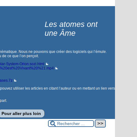
Les atomes ont
une Âme
thématique. Nous ne pouvons que créer des logiciels qui l’émule.
 de ce que l’on perçoit.
lar-System-Orion.sozi.html
vers%20est%20Vivant%20%21.mp4
bases.7z
uvez utiliser les articles en citant l’auteur ou en mettant un lien vers
part.
Pour aller plus loin