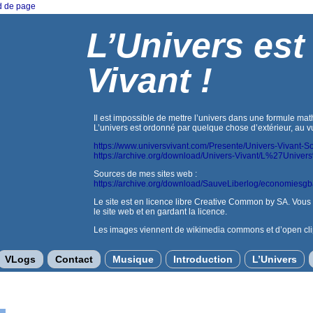
ed de page
L’Univers est
Vivant !
Il est impossible de mettre l’univers dans une formule ma
L’univers est ordonné par quelque chose d’extérieur, au vu
https://www.universvivant.com/Presente/Univers-Vivant-So
https://archive.org/download/Univers-Vivant/L%27Uni
Sources de mes sites web :
https://archive.org/download/SauveLiberlog/economiesg
Le site est en licence libre Creative Common by SA. Vous po
le site web et en gardant la licence.
Les images viennent de wikimedia commons et d’open cli
VLogs
Contact
Musique
Introduction
L’Univers