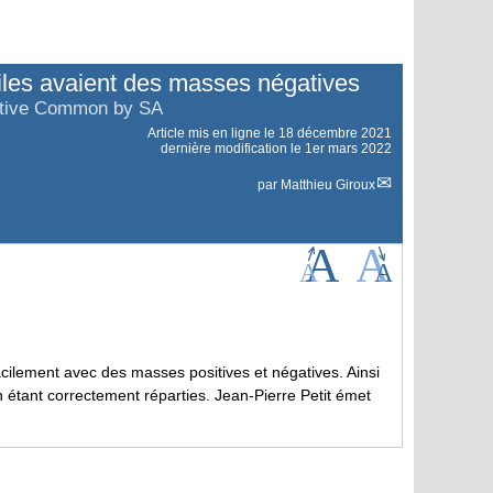
iles avaient des masses négatives
ative Common by SA
Article mis en ligne le
18 décembre 2021
dernière modification le 1er mars 2022
par
Matthieu Giroux
acilement avec des masses positives et négatives. Ainsi
n étant correctement réparties. Jean-Pierre Petit émet